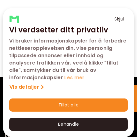
Skjul
Vi verdsetter ditt privatliv
Vi bruker informasjonskapsler for å forbedre
nettleseropplevelsen din, vise personlig
tilpassede annonser eller innhold og
analysere trafikken vår. ved å klikke "tillat
alle", samtykker du til vår bruk av
informasjonskapsler
Les mer
Vis detaljer
VÅRE KINOER
Tillat alle
SNARVEIER
Hurtigkjøp
KONTAKT
Behandle
FØLG OSS