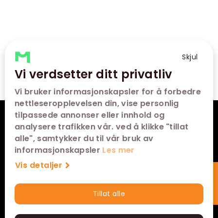
Skjul
Vi verdsetter ditt privatliv
Vi bruker informasjonskapsler for å forbedre
nettleseropplevelsen din, vise personlig
tilpassede annonser eller innhold og
VÅRE KINOER
analysere trafikken vår. ved å klikke "tillat
alle", samtykker du til vår bruk av
SNARVEIER
informasjonskapsler
Les mer
Vis detaljer
KONTAKT
FØLG OSS
Tillat alle
Hurtigkjøp