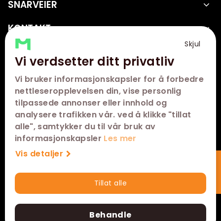
SNARVEIER
KONTAKT
Skjul
FØLG OSS
Vi verdsetter ditt privatliv
Vi bruker informasjonskapsler for å forbedre
nettleseropplevelsen din, vise personlig
tilpassede annonser eller innhold og
analysere trafikken vår. ved å klikke "tillat
alle", samtykker du til vår bruk av
informasjonskapsler
Les mer
Vis detaljer
Abonner på nyhetsbrev
Tillat alle
Hurtigkjøp
Utviklet med
av
Filmgrail!
Behandle