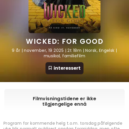
WICKED: FOR GOOD
9 år | november, 19 2025 | 2t 18m | Norsk, Engelsk |
musikal, familiefilm
interessert
Filmvisningstidene er ikke
tilgjengelige ennå
Program for kommende helg t.o.m. torsdag påfølgende
uke blir normalt publisert onsdag formiddag, men ofte