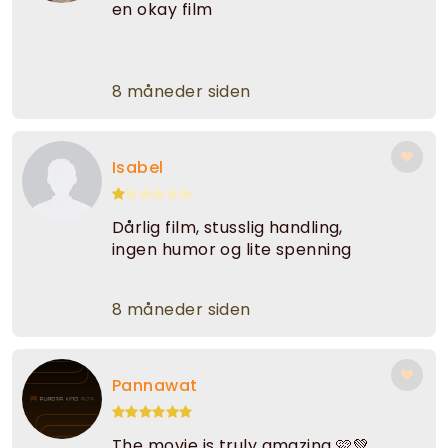
en okay film
8 måneder siden
Isabel
Dårlig film, stusslig handling,
ingen humor og lite spenning
8 måneder siden
Pannawat
The movie is truly amazing 🩷💚