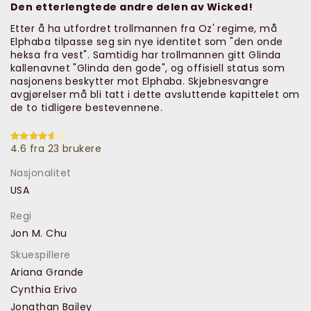
Den etterlengtede andre delen av Wicked!
Etter å ha utfordret trollmannen fra Oz' regime, må
Elphaba tilpasse seg sin nye identitet som "den onde
heksa fra vest". Samtidig har trollmannen gitt Glinda
kallenavnet "Glinda den gode", og offisiell status som
nasjonens beskytter mot Elphaba. Skjebnesvangre
avgjørelser må bli tatt i dette avsluttende kapittelet om
de to tidligere bestevennene.
4.6 fra 23 brukere
Nasjonalitet
USA
Regi
Jon M. Chu
Skuespillere
Ariana Grande
Cynthia Erivo
Jonathan Bailey