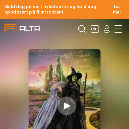
Meld deg på vårt nyhetsbrev og hold deg
Les
oppdatert på filmfronten!
mer