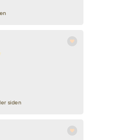
den
er siden