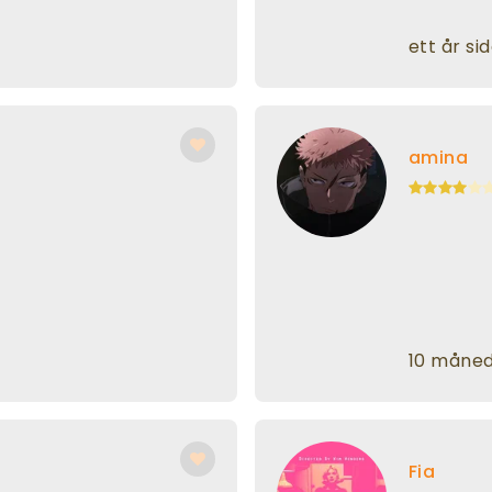
ett år si
amina
10 måned
Fia