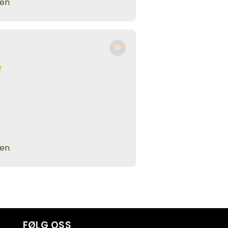
den
den
FØLG OSS