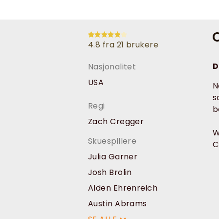
O
4.8 fra 21 brukere
D
Nasjonalitet
USA
N
s
Regi
b
Zach Cregger
W
Skuespillere
C
Julia Garner
Josh Brolin
Alden Ehrenreich
Austin Abrams