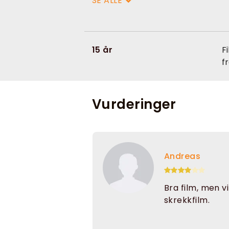
SE ALLE
15 år
F
f
Vurderinger
Andreas
Bra film, men vi
skrekkfilm.