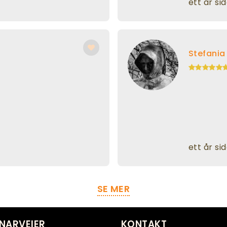
ett år si
Stefania
ett år si
SE MER
NARVEIER
KONTAKT