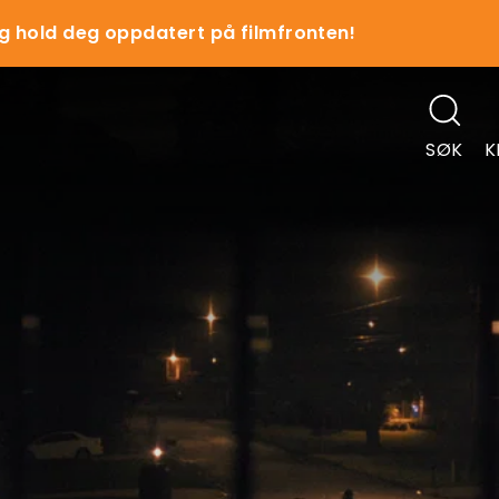
g hold deg oppdatert på filmfronten!
SØK
K