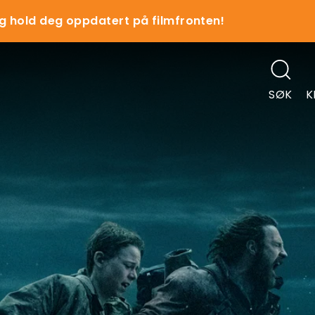
g hold deg oppdatert på filmfronten!
SØK
K