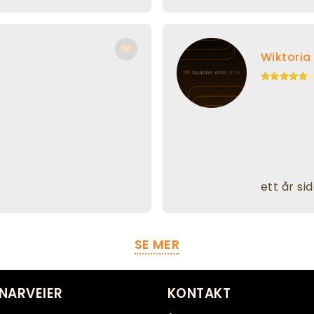
Wiktoria
ett år si
SE MER
NARVEIER
KONTAKT