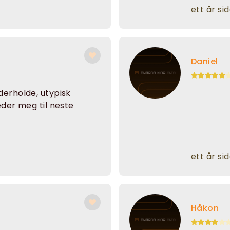
ett år si
Daniel
derholde, utypisk
eder meg til neste
ett år si
Håkon