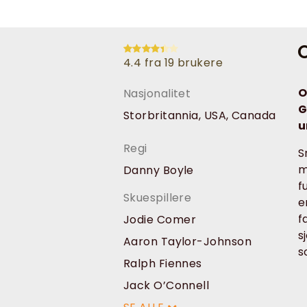
O
4.4 fra 19 brukere
O
Nasjonalitet
G
Storbritannia, USA, Canada
u
Regi
S
m
Danny Boyle
f
Skuespillere
e
f
Jodie Comer
s
Aaron Taylor-Johnson
s
Ralph Fiennes
Jack O’Connell