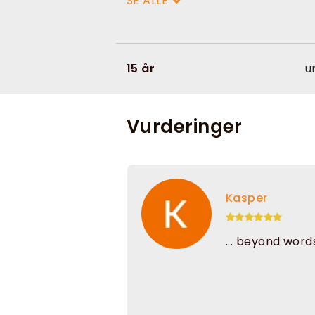
SE ALLE
15 år
u
Vurderinger
Kasper
... beyond word