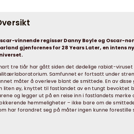
versikt
scar-vinnende regissør Danny Boyle og Oscar-no
arland gjenforenes for 28 Years Later, en intens ny
niverset.
nart tre tiår har gått siden det dødelige rabiat-viruse
ilitærlaboratorium. Samfunnet er fortsatt under str
unnet måter å overleve blant de smittede. En av disse
n liten øy, knyttet til fastlandet av en tungt bevoktet
arene og legger ut på en reise inn i fastlandets mørk
jokkerende hemmeligheter – ikke bare om de smitted
om har forandret seg på måter ingen kunne forestille 