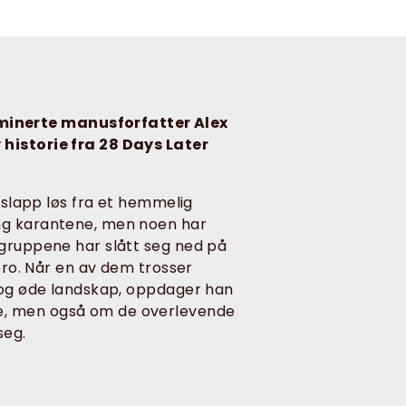
minerte manusforfatter Alex
 historie fra 28 Days Later
t slapp løs fra et hemmelig
eng karantene, men noen har
 gruppene har slått seg ned på
 bro. Når en av dem trosser
e og øde landskap, oppdager han
e, men også om de overlevende
seg.