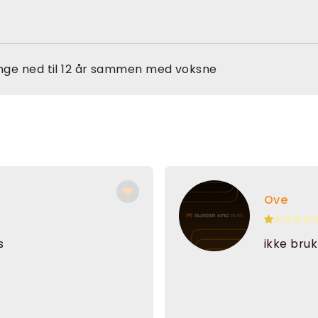
nge ned til 12 år sammen med voksne
Ove
s
ikke bru