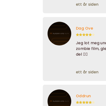
ett år siden
Dag Ove
Jeg lot meg un
zombie film, gl
del 🧟‍♂️
ett år siden
Oddrun