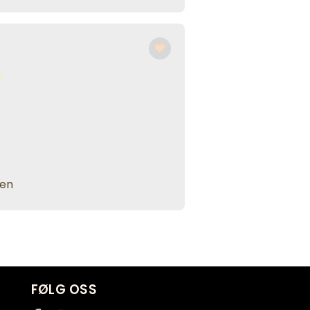
den
FØLG OSS